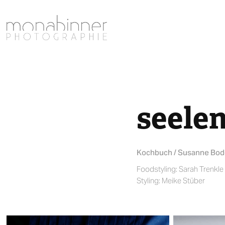
seelen
Kochbuch / Susanne Bode
Foodstyling: Sarah Trenkle
Styling: Meike Stüber